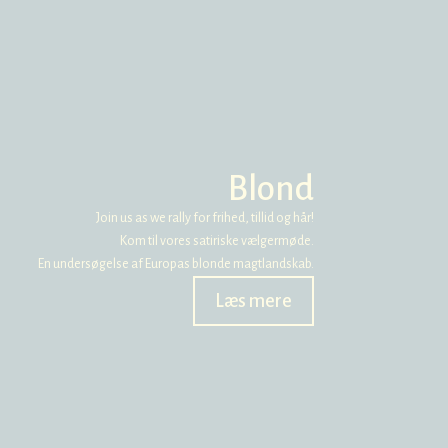
Blond
Join us as we rally for frihed, tillid og hår!
Kom til vores satiriske vælgermøde.
En undersøgelse af Europas blonde magtlandskab.
Læs mere