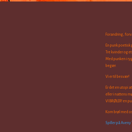
Forandring, forv
En punk poetisk 
Tre kvinder og e
Med punken i ryg
begær.
Vi er til besvær!
Er det en utopi a
eller i nattens m
VI BRØLER! en pu
Kom brøl med os,
Spiller på Aveny