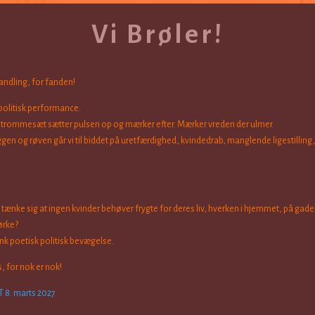
Vi Brøler!
andling, for fanden!
politisk performance.
t trommesæt sætter pulsen op og mærker efter. Mærker vreden der ulmer.
gen og røven går vi til biddet på uretfærdighed, kvindedrab, manglende ligestilling,
t tænke sig at ingen kvinder behøver frygte for deres liv, hverken i hjemmet, på gade
ørke?
nk poetisk politisk bevægelse.
 for nok er nok!
 T 8. marts 2027