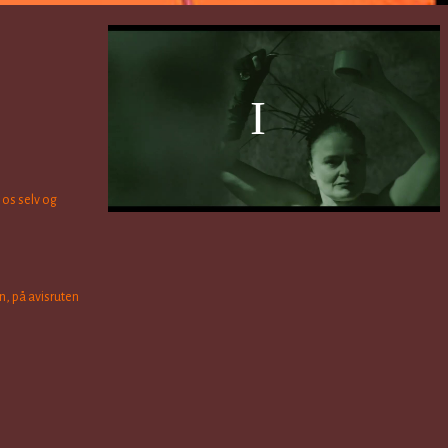
 os selv og
n, på avisruten